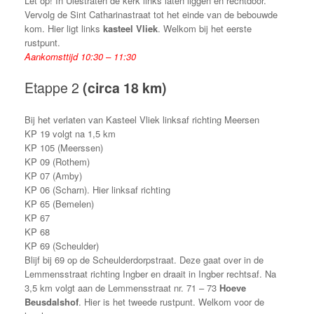
Let op! In Ulestraten de kerk links laten liggen en rechtdoor.
Vervolg de Sint Catharinastraat tot het einde van de bebouwde
kom. Hier ligt links
kasteel Vliek
. Welkom bij het eerste
rustpunt.
Aankomsttijd 10:30 – 11:30
Etappe 2
(circa 18 km)
Bij het verlaten van Kasteel Vliek linksaf richting Meersen
KP 19 volgt na 1,5 km
KP 105 (Meerssen)
KP 09 (Rothem)
KP 07 (Amby)
KP 06 (Scharn). Hier linksaf richting
KP 65 (Bemelen)
KP 67
KP 68
KP 69 (Scheulder)
Blijf bij 69 op de Scheulderdorpstraat. Deze gaat over in de
Lemmensstraat richting Ingber en draait in Ingber rechtsaf. Na
3,5 km volgt aan de Lemmensstraat nr. 71 – 73
Hoeve
Beusdalshof
. Hier is het tweede rustpunt. Welkom voor de