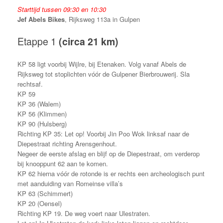
Starttijd tussen 09:30 en 10:30
Jef Abels Bikes
, Rijksweg 113a in Gulpen
Etappe 1
(circa 21 km)
KP 58 ligt voorbij Wijlre, bij Etenaken. Volg vanaf Abels de
Rijksweg tot stoplichten vóór de Gulpener Bierbrouwerij. Sla
rechtsaf.
KP 59
KP 36 (Walem)
KP 56 (Klimmen)
KP 90 (Hulsberg)
Richting KP 35: Let op! Voorbij Jin Poo Wok linksaf naar de
Diepestraat richting Arensgenhout.
Negeer de eerste afslag en blijf op de Diepestraat, om verderop
bij knooppunt 62 aan te komen.
KP 62 hierna vóór de rotonde is er rechts een archeologisch punt
met aanduiding van Romeinse villa’s
KP 63 (Schimmert)
KP 20 (Oensel)
Richting KP 19. De weg voert naar Ulestraten.