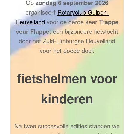
Op
zondag 6 september 2026
organiseert
Rotaryclub Gulpen-
Heuvelland
voor de derde keer
Trappe
veur Flappe
: een bijzondere fietstocht
door het Zuid-Limburgse Heuvelland
voor het goede doel:
fietshelmen voor
kinderen
Na twee succesvolle edities stappen we