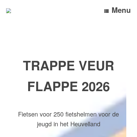
Ga
Menu
naar
de
inhoud
TRAPPE VEUR
FLAPPE 2026
Fietsen voor 250 fietshelmen voor de
jeugd in het Heuvelland